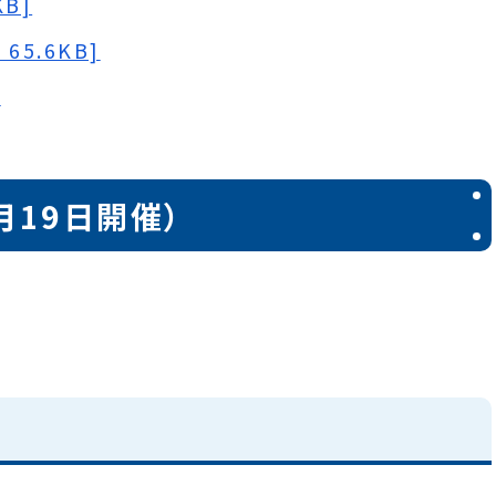
B]
5.6KB]
]
月19日開催）