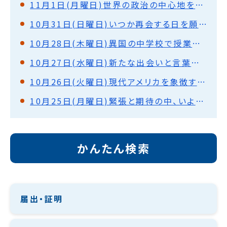
11月1日(月曜日)世界の政治の中心地を巡って(ワシントンD.C.)
10月31日(日曜日)いつか再会する日を願って(ノックスビル)
10月28日(木曜日)異国の中学校で授業体験・盛大な歓迎式(ノックスビル)
10月27日(水曜日)新たな出会いと言葉の壁を越えて・ホストファミリーと対面(ノックスビル)
10月26日(火曜日)現代アメリカを象徴する街を見て(シカゴ)
10月25日(月曜日)緊張と期待の中、いよいよ出発！
かんたん検索
届出・証明