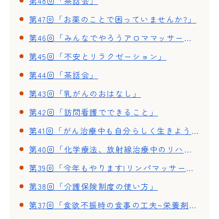
第48回「茶話会」
第47回「お薬のことで困っていませんか?」
第46回「みんなでやろうアロママッサージ」
第45回「不安とリラクゼーション」
第44回「茶話会」
第43回「乳がんのおはなし」
第42回「訪問看護でできること」
第41回「がん治療中も自分らしく生きよう」
第40回「化学療法、放射線治療中のリハビリ」~体調が良い時期と悪い時期~
第39回「今年もやります!リンパマッサージ」
第38回「介護保険制度の使い方」
第37回「食欲不振時の食事の工夫~栄養剤を使った簡単・美味しいクッキング~」