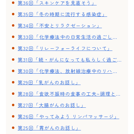
第36回「スキンケアを見直そう」
第35回「冬の時期に流行する感染症」
第34回「不安とリラクゼーション」
第33回「化学療法中の日常生活の過ごし方」
第32回「リレーフォーライフについて」
第31回「続・がんになっても私らしく過ごそう」
第30回「化学療法、放射線治療中のリハビリ~体調が良い時期と悪い時期~」
第29回「乳がんのお話し」
第28回「食欲不振時の食事の工夫~調理と試食」
第27回「大腸がんのお話し」
第26回「やってみよう リンパマッサージ」
第25回「胃がんのお話し」