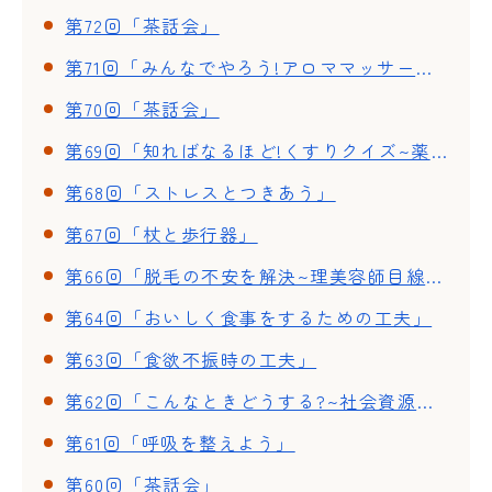
第72回「茶話会」
第71回「みんなでやろう!アロママッサージ」
第70回「茶話会」
第69回「知ればなるほど!くすりクイズ~薬についての正しい理解~」
第68回「ストレスとつきあう」
第67回「杖と歩行器」
第66回「脱毛の不安を解決~理美容師目線で見る 頭皮ケアとウイッグ~」
第64回「おいしく食事をするための工夫」
第63回「食欲不振時の工夫」
第62回「こんなときどうする?~社会資源の活用法~」
第61回「呼吸を整えよう」
第60回「茶話会」