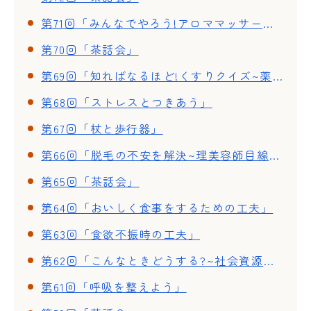
第71回「みんなでやろう!アロママッサージ」
第70回「茶話会」
第69回「知ればなるほど!くすりクイズ~薬についての正しい理解~」
第68回「ストレスとつきあう」
第67回「杖と歩行器」
第66回「脱毛の不安を解決~理美容師目線で見る 頭皮ケアとウイッグ~」
第65回「茶話会」
第64回「おいしく食事をするための工夫」
第63回「食欲不振時の工夫」
第62回「こんなときどうする?~社会資源の活用法~」
第61回「呼吸を整えよう」