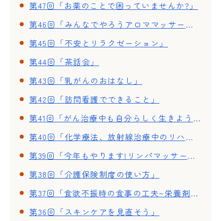
第47回「お薬のことで困っていませんか?」
第46回「みんなでやろうアロママッサージ」
第45回「不安とリラクゼーション」
第44回「茶話会」
第43回「乳がんのおはなし」
第42回「訪問看護でできること」
第41回「がん治療中も自分らしく生きよう」
第40回「化学療法、放射線治療中のリハビリ」~体調が良い時期と悪い時期~
第39回「今年もやります!リンパマッサージ」
第38回「介護保険制度の使い方」
第37回「食欲不振時の食事の工夫~栄養剤を使った簡単・美味しいクッキング~」
第36回「スキンケアを見直そう」