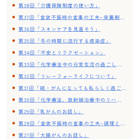
第38回「介護保険制度の使い方」
第37回「食欲不振時の食事の工夫~栄養剤を使った簡単・美味しいクッキング~」
第36回「スキンケアを見直そう」
第35回「冬の時期に流行する感染症」
第34回「不安とリラクゼーション」
第33回「化学療法中の日常生活の過ごし方」
第32回「リレーフォーライフについて」
第31回「続・がんになっても私らしく過ごそう」
第30回「化学療法、放射線治療中のリハビリ~体調が良い時期と悪い時期~」
第29回「乳がんのお話し」
第28回「食欲不振時の食事の工夫~調理と試食」
第27回「大腸がんのお話し」