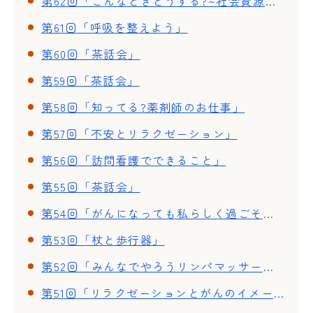
第62回「こんなときどうする?~社会資源の活用法~」
第61回「呼吸を整えよう」
第60回「茶話会」
第59回「茶話会」
第58回「知ってる?薬剤師のお仕事」
第57回「不安とリラクゼーション」
第56回「訪問看護でできること」
第55回「茶話会」
第54回「がんになっても私らしく過ごそう」
第53回「杖と歩行器」
第52回「みんなでやろうリンパマッサージ」
第51回「リラクゼーションとがんのイメージ療法」