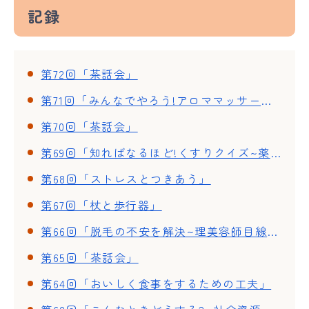
記録
第72回「茶話会」
第71回「みんなでやろう!アロママッサージ」
第70回「茶話会」
第69回「知ればなるほど!くすりクイズ~薬についての正しい理解~」
第68回「ストレスとつきあう」
第67回「杖と歩行器」
第66回「脱毛の不安を解決~理美容師目線で見る 頭皮ケアとウイッグ~」
第65回「茶話会」
第64回「おいしく食事をするための工夫」