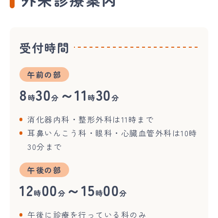
受付時間
午前の部
8
30
～11
30
時
分
時
分
消化器内科・整形外科は11時まで
耳鼻いんこう科・眼科・心臓血管外科は10時
30分まで
午後の部
12
00
～15
00
時
分
時
分
午後に診療を行っている科のみ