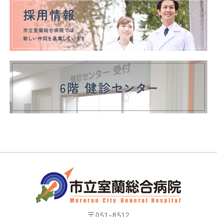
〒051-8512