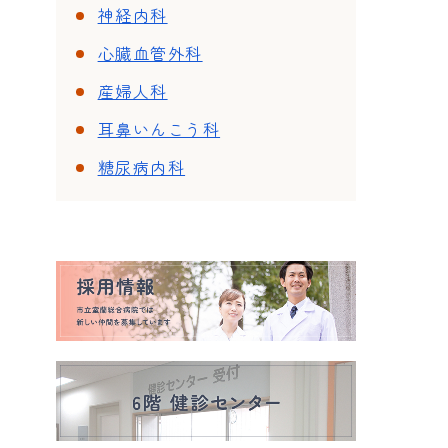
神経内科
心臓血管外科
産婦人科
耳鼻いんこう科
糖尿病内科