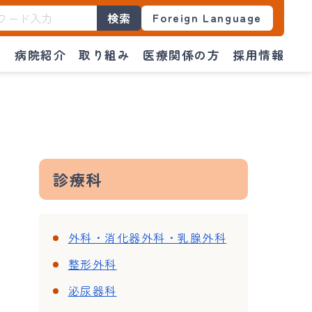
Foreign Language
検索
門
病院紹介
取り組み
医療関係の方
採用情報
診療科
外科・消化器外科・乳腺外科
整形外科
泌尿器科