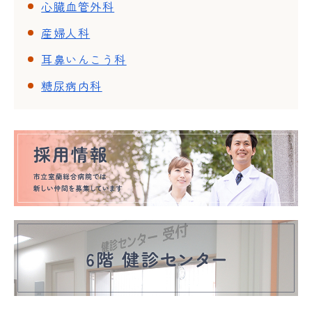
心臓血管外科
産婦人科
耳鼻いんこう科
糖尿病内科