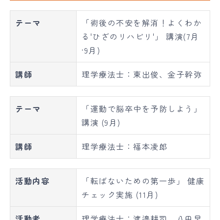
テーマ
「術後の不安を解消！よくわか
る'ひざのリハビリ'」 講演(7月
·9月)
講師
理学療法士：東出俊、金子幹弥
テーマ
「運動で脳卒中を予防しよう」
講演 (9月)
講師
理学療法士：福本凌郎
活動内容
「転ばないための第一歩」 健康
チェック実施 (11月)
活動者
理学療法士：渡邉耕司、八田早