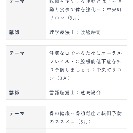
テーマ
転倒を予防する運動とは？～運
動と食事で体を強化～：中央町
サロン（9月）
講師
理学療法士：渡邉耕司
テーマ
健康な口でいるためにオーラル
フレイル・口腔機能低下症を知
り予防しましょう：中央町サロ
ン（3月）
講師
言語聴覚士：芝崎陽介
テーマ
骨の健康～骨粗鬆症と転倒予防
のススメ～（6月）