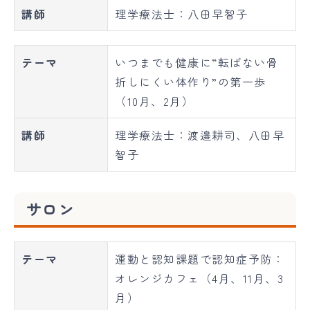
講師
理学療法士：八田早智子
テーマ
いつまでも健康に“転ばない骨
折しにくい体作り”の第一歩
（10月、2月）
講師
理学療法士：渡邉耕司、八田早
智子
サロン
テーマ
運動と認知課題で認知症予防：
オレンジカフェ（4月、11月、3
月）