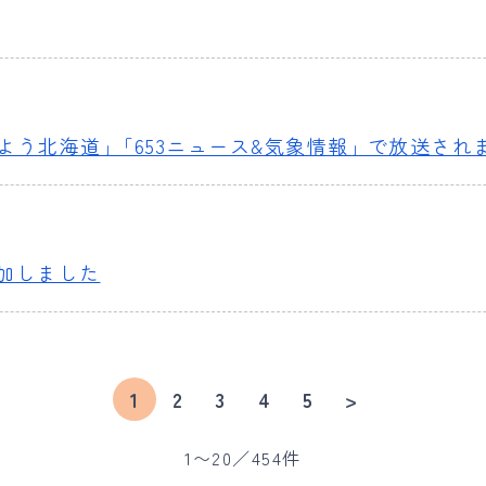
よう北海道」｢653ニュース&気象情報｣ で放送され
加しました
1
2
3
4
5
>
1〜20／454件