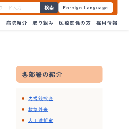
Foreign Language
検索
門
病院紹介
取り組み
医療関係の方
採用情報
各部署の紹介
内視鏡検査
救急外来
人工透析室