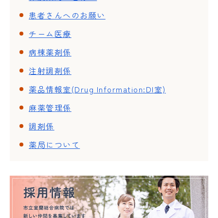
患者さんへのお願い
チーム医療
病棟薬剤係
注射調剤係
薬品情報室(Drug Information:DI室)
麻薬管理係
調剤係
薬局について