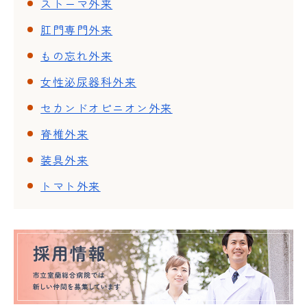
ストーマ外来
肛門専門外来
もの忘れ外来
女性泌尿器科外来
セカンドオピニオン外来
脊椎外来
装具外来
トマト外来