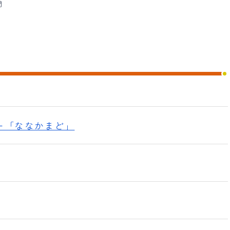
門
ー「ななかまど」